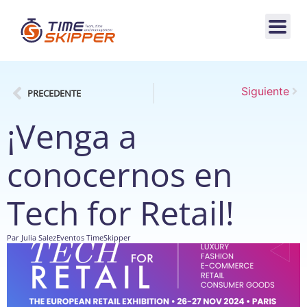
Siguiente
PRECEDENTE
¡Venga a
conocernos en
Tech for Retail!
Par
Julia Salez
Eventos TimeSkipper