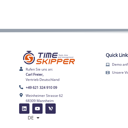
Quick Link
Demo anf
Rufen Sie uns an:
Unsere V
Carl Freier,
Vertrieb Deutschland
+49 621 324 910 09
Weinheimer Strasse 62
68309 Mannheim
FR
EN
DE
ES