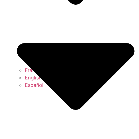
Français
English
Español