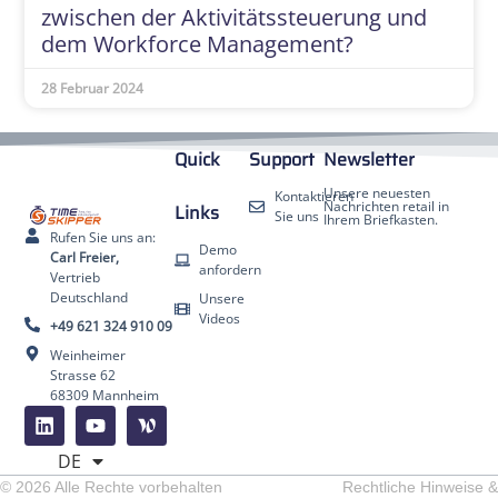
zwischen der Aktivitätssteuerung und
dem Workforce Management?
28 Februar 2024
Quick
Support
Newsletter
Unsere neuesten
Kontaktieren
Nachrichten retail in
Links
Sie uns
Ihrem Briefkasten.
Rufen Sie uns an:
Demo
Carl Freier,
anfordern
Vertrieb
Deutschland
Unsere
Videos
+49 621 324 910 09
Weinheimer
Strasse 62
68309 Mannheim
FR
EN
DE
ES
© 2026 Alle Rechte vorbehalten
Rechtliche Hinweise &