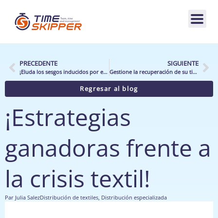
PRECEDENTE
SIGUIENTE
¡Eluda los sesgos inducidos por el Valor por Hora Trabajada!
Gestione la recuperación de su tienda: hacia una organización controlada y rentable
Regresar al blog
¡Estrategias
ganadoras frente a
la crisis textil!
Par
Julia Salez
Distribución de textiles
,
Distribución especializada