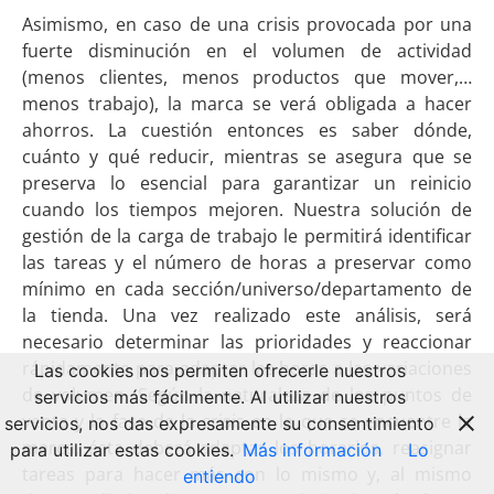
Asimismo, en caso de una crisis provocada por una
fuerte disminución en el volumen de actividad
(menos clientes, menos productos que mover,…
menos trabajo), la marca se verá obligada a hacer
ahorros. La cuestión entonces es saber dónde,
cuánto y qué reducir, mientras se asegura que se
preserva lo esencial para garantizar un reinicio
cuando los tiempos mejoren. Nuestra solución de
gestión de la carga de trabajo le permitirá identificar
las tareas y el número de horas a preservar como
mínimo en cada sección/universo/departamento de
la tienda. Una vez realizado este análisis, será
necesario determinar las prioridades y reaccionar
rápidamente para adaptar las horas a las variaciones
Las cookies nos permiten ofrecerle nuestros
de volumen. Según la naturaleza de los puntos de
servicios más fácilmente. Al utilizar nuestros
venta y la fase de la crisis en la que se encuentre la
servicios, nos das expresamente su consentimiento
marca, ésta deberá adaptar los horarios, reasignar
para utilizar estas cookies.
Más información
Lo
tareas para hacer más con lo mismo y, al mismo
entiendo