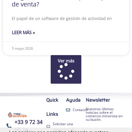
de venta?
El papel de un software de gestión de actividad en
LEER MÁS »
5 mayo 2026
Ver más
Quick
Ayuda
Newsletter
Nuestras últimas
Contacto
noticias sobre el
Links
comercio minorista en
su buzón.
+33 9 72 34
Solicitar una
68 24
demostración