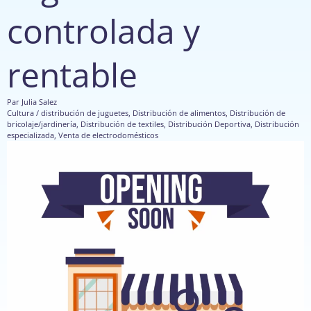
controlada y
rentable
Par
Julia Salez
Cultura / distribución de juguetes
,
Distribución de alimentos
,
Distribución de
bricolaje/jardinería
,
Distribución de textiles
,
Distribución Deportiva
,
Distribución
especializada
,
Venta de electrodomésticos