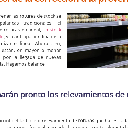
renar las
roturas
de stock se
lancas tradicionales: el
e roturas en lineal,
un stock
do
, y la anticipación fina de la
izar el lineal. Ahora bien,
s están, en mayor o menor
 por la llegada de nuevas
nda. Hagamos balance.
inarán pronto los relevamientos de 
ronto el fastidioso relevamiento de
roturas
que haces cad
nologías que ofrece el mercado, la pregunta es totalmente l