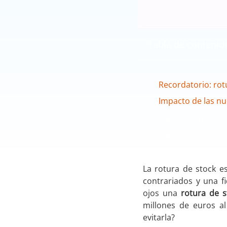
Tabla de contenid
Recordatorio: rot
Impacto de las nu
Para ir un paso m
¿Qué debes recor
La rotura de stock e
contrariados y una f
ojos una
rotura de s
millones de euros a
evitarla?