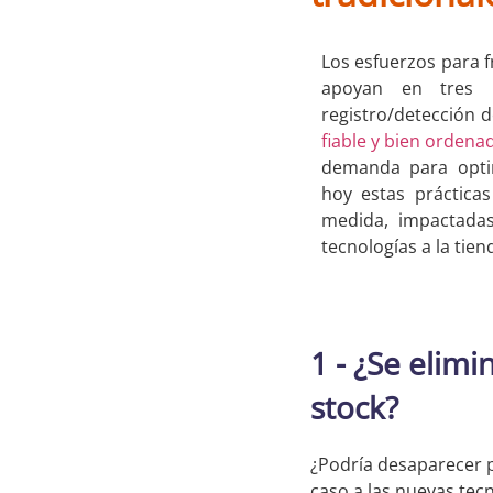
Los esfuerzos para f
apoyan en tres pa
registro/detección d
fiable y bien ordena
demanda para optim
hoy estas práctica
medida, impactadas
tecnologías a la tie
1 - ¿Se elim
stock?
¿Podría desaparecer p
caso a las nuevas tec