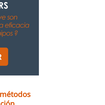
s métodos
nción