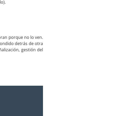
o).
mpran porque no lo ven.
ondido detrás de otra
alización, gestión del