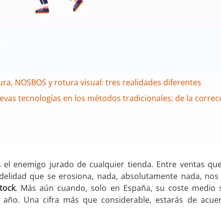
os
ura, NOSBOS y rotura visual: tres realidades diferentes
evas tecnologías en los métodos tradicionales: de la correc
ás allá: ¿cómo orquestar las nuevas tecnologías y los métod
dar?
s el enemigo jurado de cualquier tienda. Entre ventas que
idelidad que se erosiona, nada, absolutamente nada, no
tock
. Más aún cuando, solo en España, su coste medio s
l año. Una cifra más que considerable, estarás de acue