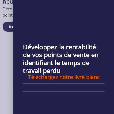
heures mal utilisées ?
Découvrez notre méthodologie et solution pour
votre
point de vente.
En savoir plus
Développez la rentabilité
de vos points de vente en
identifiant le temps de
travail perdu
Téléchargez notre livre blanc