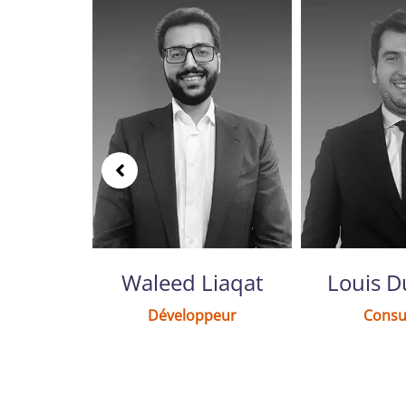
 Dubois
Waleed Liaqat
Louis Du
ead
Développeur
Consu