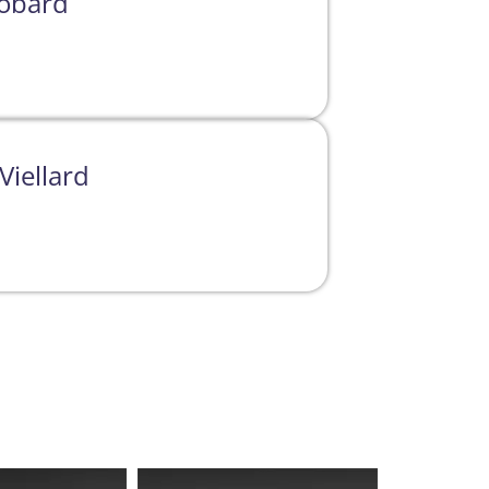
iobard
Viellard