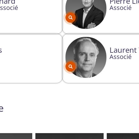
chard
Pierre L
Associé
Associé
s
Laurent 
Associé
e