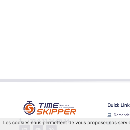
Quick Link
Demande
+33 9 72 34 68 24
Les cookies nous permettent de vous proposer nos service
Nos vidéo
EN