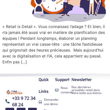
« Retail is Detail ». Vous connaissez l’adage ? Et bien, il
n’a jamais été aussi vrai en matière de planification des
équipes ! Pendant longtemps, élaborer un planning
représentait un vrai casse-tête : une tâche fastidieuse
qui grignotait des heures précieuses. Mais aujourd’hui
avec la digitalisation et l’IA, cela appartient au passé.
Enfin pas […]
Quick
Support
Newsletter
Nos dernières
Nous
actualités retail dans
Links
contacter
votre boîte aux lettres.
+33 9 72 34
Demander
68 24
une démo
EN