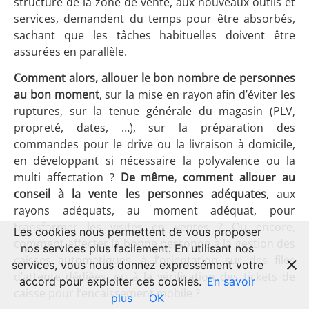
structure de la zone de vente, aux nouveaux outils et
services, demandent du temps pour être absorbés,
sachant que les tâches habituelles doivent être
assurées en parallèle.
Comment alors, allouer le bon nombre de personnes
au bon moment
, sur la mise en rayon afin d’éviter les
ruptures, sur la tenue générale du magasin (PLV,
propreté, dates, …), sur la préparation des
commandes pour le drive ou la livraison à domicile,
en développant si nécessaire la polyvalence ou la
multi affectation ?
De même, comment allouer au
conseil à la vente les personnes adéquates
, aux
rayons adéquats, au moment adéquat, pour
transformer les visites en ventes ? Ou encore,
Les cookies nous permettent de vous proposer
comment affecter la bonne personne à la gestion des
nos services plus facilement. En utilisant nos
caisses automatiques, à l’orientation sur des files
services, vous nous donnez expressément votre
d’attente dédiées, ou à la vérification des tickets de
accord pour exploiter ces cookies.
En savoir
caisse pour l’encaissement mobile ?
plus
OK