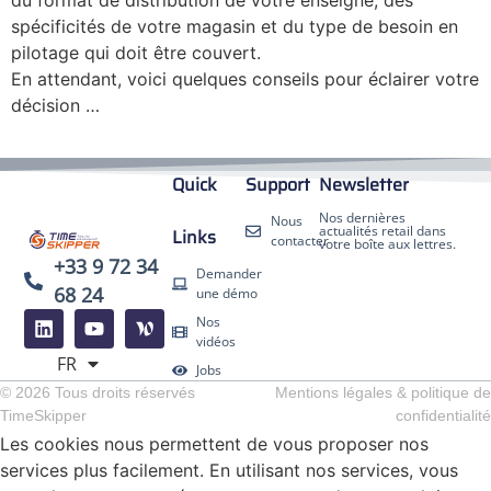
spécificités de votre magasin et du type de besoin en
pilotage qui doit être couvert.
En attendant, voici quelques conseils pour éclairer votre
décision …
Quick
Support
Newsletter
Nos dernières
Nous
actualités retail dans
Links
contacter
votre boîte aux lettres.
+33 9 72 34
Demander
68 24
une démo
EN
Nos
ES
vidéos
FR
DE
Jobs
© 2026 Tous droits réservés
Mentions légales & politique de
TimeSkipper
confidentialité
Les cookies nous permettent de vous proposer nos
services plus facilement. En utilisant nos services, vous