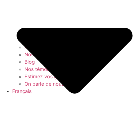
À propos
Nos livres blancs
Blog
Nos témoignages clients
Estimez vos gains
On parle de nous
Français