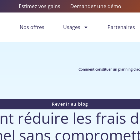
Estimez vos gains
Demandez une démo
n
Nos offres
Usages
Partenaires
Comment constituer un planning d’activ
Revenir au blog
 réduire les frais 
el sans compromet