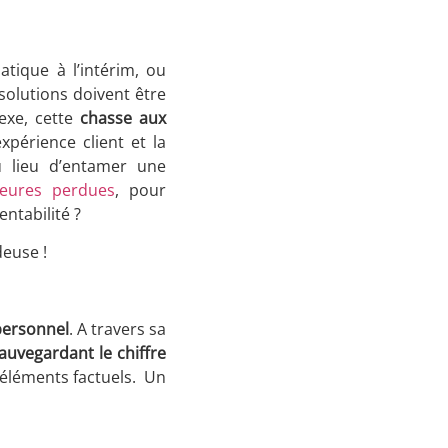
atique à l’intérim, ou
solutions doivent être
lexe, cette
chasse aux
’expérience client et la
u lieu d’entamer une
eures perdues
, pour
ntabilité ?
deuse !
 personnel
. A travers sa
sauvegardant le chiffre
s éléments factuels. Un