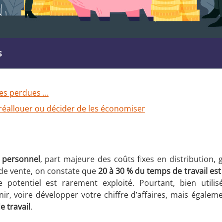
s
ures perdues …
réallouer ou décider de les économiser
de personnel en point de vente : que faut-il retenir ?
e personnel
, part majeure des coûts fixes en distribution, 
 de vente, on constate que
20 à 30 % du temps de travail est
e potentiel est rarement exploité. Pourtant, bien utilisé
r, voire développer votre chiffre d’affaires, mais égale
 travail
.