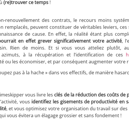
où
(re)trouver ce temps
!
non-renouvellement des contrats, le recours moins systém
n remplacés, peuvent constituer de véritables leviers, ces 
naissance de cause. En effet, la réalité étant plus comp
urrait en effet grever significativement votre activité
, l
in. Rien de moins. Et si vous vous atteliez plutôt, a
 azimuts, à la récupération et l’identification de ces
h
cité ou les économiser, et par conséquent augmenter votre re
coupez pas à la hache » dans vos effectifs, de manière hasar
imeskipper vous livre les
clés de la réduction des coûts de
’activité, vous
identifiez les gisements de productivité en 
lité
, et vous optimisez votre organisation du travail sur de
nt qui vous évitera un élagage grossier et sans fondement !