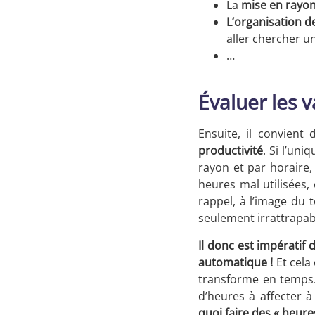
La
mise en rayo
L’organisation d
aller chercher u
…
Évaluer les v
Ensuite, il convient 
productivité
. Si l’un
rayon et par horaire, 
heures mal utilisées,
rappel, à l’image du 
seulement irrattrapabl
Il donc est impératif
automatique !
Et cela 
transforme en temps.
d’heures à affecter à
quoi faire des « heure