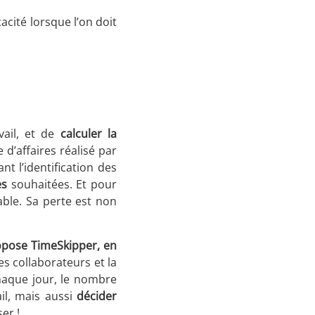
acité lorsque l’on doit
vail, et de
calculer la
 d’affaires réalisé par
nt l’identification des
es
souhaitées. Et pour
able. Sa perte est non
ropose TimeSkipper, en
es collaborateurs et la
haque jour, le nombre
ail, mais aussi
décider
er !