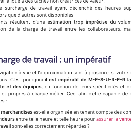
ail alloué à des tâches non créatrices de valeur,
e surcharge de travail ayant déclenché des heures su
lors que d’autres sont disponibles.
nts résultent d’une
estimation trop imprécise du volume
on de la charge de travail entre les collaborateurs, ma
arge de travail : un impératif
avigation à vue et l’approximation sont à proscrire, si votre o
ons. C’est pourquoi
il est impératif de M-E-S-U-R-E-R la
nte et des équipes
, en fonction de leurs spécificités et
, et propres à chaque métier. Ceci afin d’être capable d
es :
s marchandises
est-elle organisée en tenant compte des cont
endeurs
entre telle heure et telle heure pour
assurer la ven
avail
sont-elles correctement réparties ?