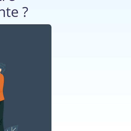
nte ?