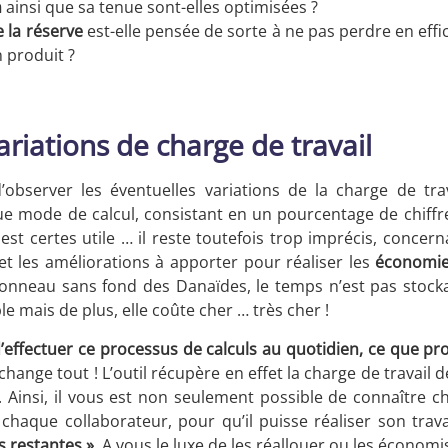
n
ainsi que sa tenue sont-elles optimisées ?
e la réserve
est-elle pensée de sorte à ne pas perdre en effic
n produit ?
ariations de charge de travail
d’observer les éventuelles variations de la charge de tra
ique mode de calcul, consistant en un pourcentage de chiffre
est certes utile … il reste toutefois trop imprécis, concerna
 et les améliorations à apporter pour réaliser les
économi
tonneau sans fond des Danaïdes, le temps n’est pas stock
e mais de plus, elle coûte cher … très cher !
 d’effectuer ce processus de calculs au quotidien, ce que p
change tout ! L’outil récupère en effet la charge de travail d
 Ainsi, il vous est non seulement possible de connaître c
 chaque collaborateur, pour qu’il puisse réaliser son trav
s restantes »
. A vous le luxe de les réallouer ou les économis