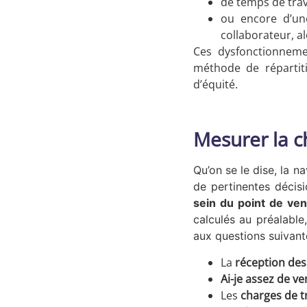
de temps de trav
ou encore d’un
collaborateur, a
Ces dysfonctionneme
méthode de répartiti
d’équité.
Mesurer la ch
Qu’on se le dise, la n
de pertinentes décisi
sein du point de ve
calculés au préalable
aux questions suivant
La
réception de
Ai-je assez de v
Les
charges de tr