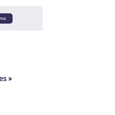
émo
es »