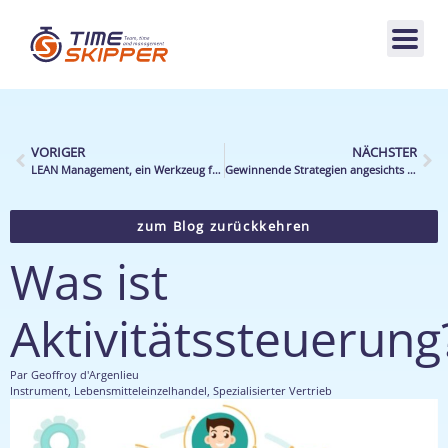
VORIGER
NÄCHSTER
LEAN Management, ein Werkzeug für den Vertrieb
Gewinnende Strategien angesichts der Krise im Textilsektor
zum Blog zurückkehren
Was ist
Aktivitätssteuerung
Par
Geoffroy d'Argenlieu
Instrument
,
Lebensmitteleinzelhandel
,
Spezialisierter Vertrieb