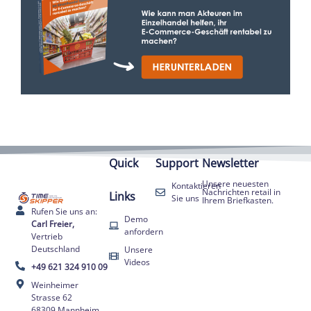
Quick
Support
Newsletter
Unsere neuesten
Kontaktieren
Nachrichten retail in
Links
Sie uns
Ihrem Briefkasten.
Rufen Sie uns an:
Demo
Carl Freier,
anfordern
Vertrieb
Deutschland
Unsere
Videos
+49 621 324 910 09
Weinheimer
Strasse 62
68309 Mannheim