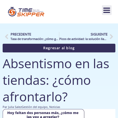
PRECEDENTE
SIGUIENTE
Tasa de transformación: ¿cómo garantizar la conversión?
Picos de actividad: la solución llave en mano para dominarlos
Regresar al blog
Absentismo en las
tiendas: ¿cómo
afrontarlo?
Par
Julia Salez
Gestión del equipo
,
Noticias