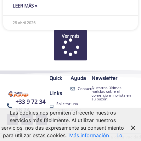
LEER MÁS »
28 abril 2026
Ver más
Quick
Ayuda
Newsletter
Nuestras últimas
Contacto
noticias sobre el
Links
comercio minorista en
su buzón.
+33 9 72 34
Solicitar una
68 24
demostración
Las cookies nos permiten ofrecerle nuestros
FR
Nuestros
servicios más fácilmente. Al utilizar nuestros
EN
vídeos
servicios, nos das expresamente su consentimiento
ES
DE
para utilizar estas cookies.
Más información
Lo
© 2026 Todos los derechos
Aviso legal y política de privacidad