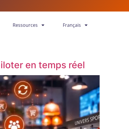
Ressources
Français
iloter en temps réel