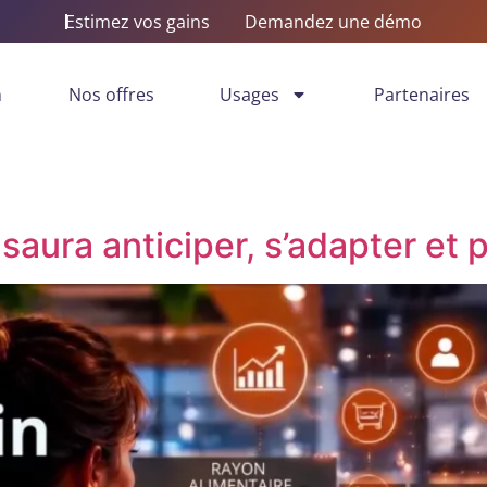
Estimez vos gains
Demandez une démo
n
Nos offres
Usages
Partenaires
aura anticiper, s’adapter et p