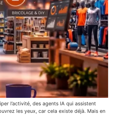
r l’activité, des agents IA qui assistent
ouvrez les yeux, car cela existe déjà. Mais en