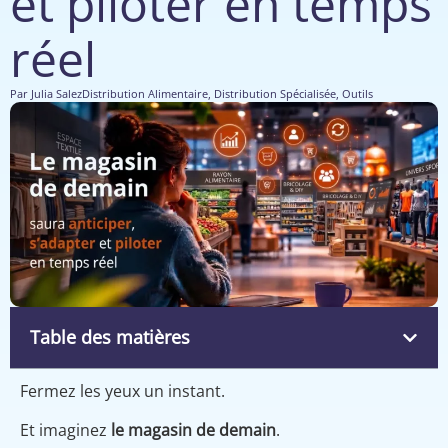
et piloter en temps
réel
Par
Julia Salez
Distribution Alimentaire
,
Distribution Spécialisée
,
Outils
Table des matières
Fermez les yeux un instant.
Et imaginez
le magasin de demain
.