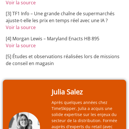
Voir la source
[3] TF1 Info – Une grande chaîne de supermarchés
ajuste-t-elle les prix en temps réel avec une IA ?
Voir la source
[4] Morgan Lewis – Maryland Enacts HB 895
Voir la source
[5] Études et observations réalisées lors de missions
de conseil en magasin
Julia Salez
Après quelques années chez
TimeSkipper, Julia a acquis une
solide expertise sur les enjeux du
secteur de la distribution. Formée
auprès d'experts du retail (avec