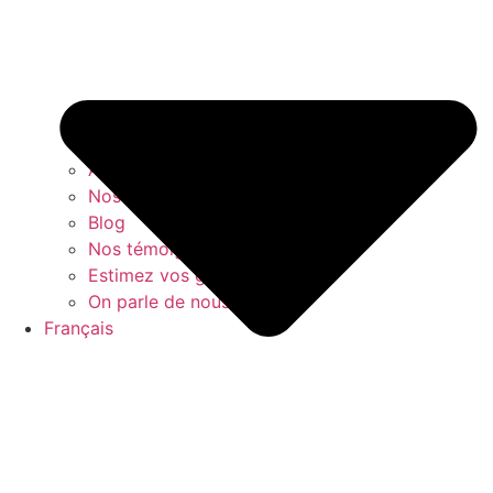
À propos
Nos livres blancs
Blog
Nos témoignages clients
Estimez vos gains
On parle de nous
Français