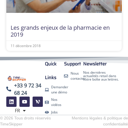
Les grands enjeux de la pharmacie en
2019
11 décembre 2018
Quick
Support
Newsletter
Nos dernières
Nous
actualités retail dans
Links
contacter
votre boîte aux lettres.
+33 9 72 34
Demander
68 24
une démo
EN
Nos
ES
vidéos
FR
DE
Jobs
© 2026 Tous droits réservés
Mentions légales & politique de
TimeSkipper
confidentialité