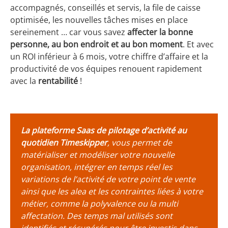
accompagnés, conseillés et servis, la file de caisse
optimisée, les nouvelles tâches mises en place
sereinement … car vous savez
affecter la bonne
personne, au bon endroit et au bon moment
. Et avec
un ROI inférieur à 6 mois, votre chiffre d’affaire et la
productivité de vos équipes renouent rapidement
avec la
rentabilité
!
La plateforme Saas de pilotage d’activité au
quotidien Timeskipper
, vous permet de
matérialiser et modéliser votre nouvelle
organisation, intégrer en temps réel les
variations de l’activité de votre point de vente
ainsi que les alea et les contraintes liées à votre
métier, comme la polyvalence ou la multi
affectation. Des temps mal utilisés sont