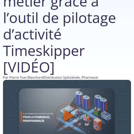
métier grâce à
l’outil de pilotage
d’activité
Timeskipper
[VIDÉO]
Par
Pierre Yves Blanchard
Distribution Spécialisée
,
Pharmacie