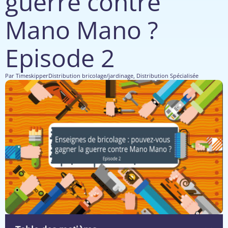
guerre contre
Mano Mano ?
Episode 2
Par
Timeskipper
Distribution bricolage/jardinage
,
Distribution Spécialisée