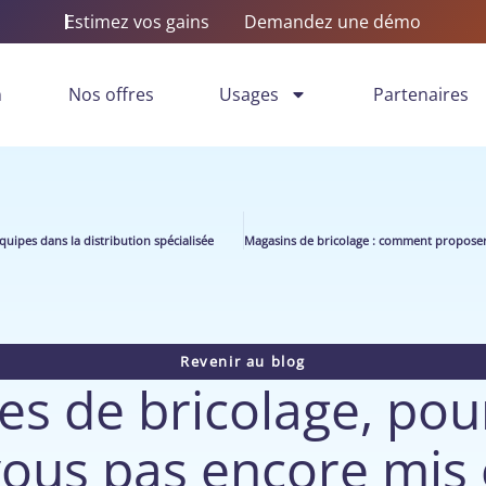
Estimez vos gains
Demandez une démo
n
Nos offres
Usages
Partenaires
quipes dans la distribution spécialisée
Revenir au blog
es de bricolage, pou
vous pas encore mis