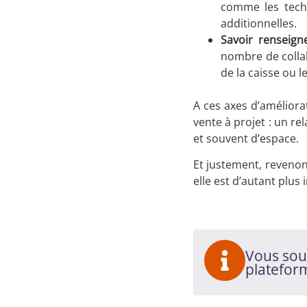
comme les techn
additionnelles.
S
avoir renseign
nombre de collab
de la caisse ou l
A ces axes d’améliorat
vente à projet : un r
et souvent d’espace.
Et justement, revenon
elle est d’autant plus
Vous souh
platefor