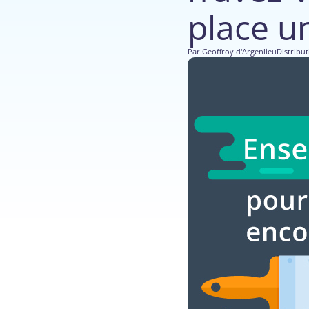
place un
Par
Geoffroy d'Argenlieu
Distribut