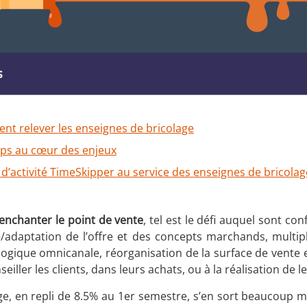
s
ent relever les enseignes de bricolage
mps au cœur des enjeux
e d’activité TimeSkipper au service des enseignes de bricolag
enchanter le point de vente
, tel est le défi auquel sont co
e/adaptation de l’offre et des concepts marchands, multip
ique omnicanale, réorganisation de la surface de vente e
seiller les clients, dans leurs achats, ou à la réalisation de 
ge, en repli de 8.5% au 1er semestre, s’en sort beaucoup m