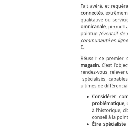
Fait avéré, et requér
connectés
, extrêmeme
qualitative ou servic
omnicanale
, permett
pointue
(éventail de 
communauté en ligne 
E.
Réussir ce premier c
magasin
. C’est l’obj
rendez-vous, relever un
spécialisés, capables
ultimes de différencia
Considérer com
problématique
,
à l’historique, 
conseil à la poin
Ê
tre spécialist