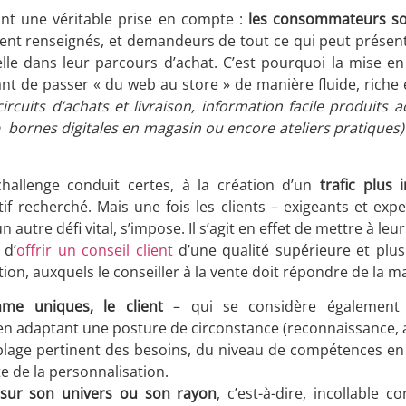
ant une véritable prise en compte :
les consommateurs son
nt renseignés, et demandeurs de tout ce qui peut présent
ielle dans leur parcours d’achat. C’est pourquoi la mise e
ant de passer « du web au store » de manière fluide, rich
circuits d’achats et livraison, information facile produits ac
bornes digitales en magasin ou encore ateliers pratiques)
hallenge conduit certes, à la création d’un
trafic plus
ectif recherché. Mais une fois les clients – exigeants et exp
 autre défi vital, s’impose. Il s’agit en effet de mettre à le
 d’
offrir un conseil client
d’une qualité supérieure et plus
tion, auxquels le conseiller à la vente doit répondre de la m
me uniques, le client
– qui se considère égalemen
 en adaptant une posture de circonstance (reconnaissance, 
ciblage pertinent des besoins, du niveau de compétences en
te de la personnalisation.
e sur son univers ou son rayon
, c’est-à-dire, incollable 