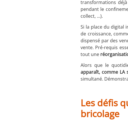
transformations déjà 
pendant le confineme
collect, …).
Si la place du digita
de croissance, comme 
dispensé par des vend
vente. Pré-requis ess
tout une
réorganisatio
Alors que le quotid
apparaît, comme LA s
simultané. Démonstra
Les défis q
bricolage