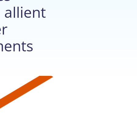
allient
er
ments