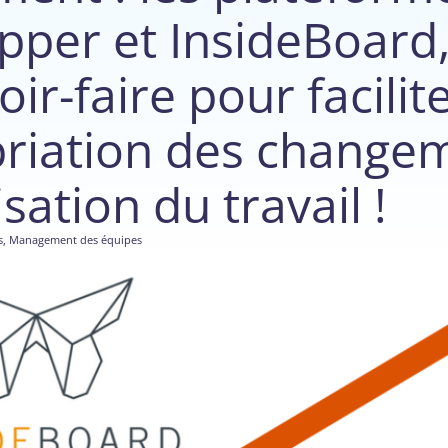
pper et InsideBoard, 
oir-faire pour facilit
priation des change
sation du travail !
s
,
Management des équipes