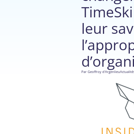
TimeSki
leur sav
l’appro
d’organi
Par
Geoffroy d'Argenlieu
Actualité