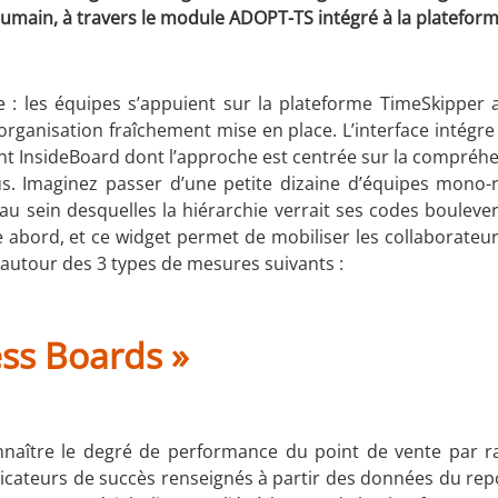
umain, à travers le module ADOPT-TS intégré à la platefor
e : les équipes s’appuient sur la plateforme TimeSkipper a
’organisation fraîchement mise en place. L’interface intégre 
 InsideBoard dont l’approche est centrée sur la compréhe
idus. Imaginez passer d’une petite dizaine d’équipes mon
au sein desquelles la hiérarchie verrait ses codes boulever
 abord, et ce widget permet de mobiliser les collaborateurs
e autour des 3 types de mesures suivants :
ess Boards
»
nnaître le degré de performance du point de vente par r
ndicateurs de succès renseignés à partir des données du rep