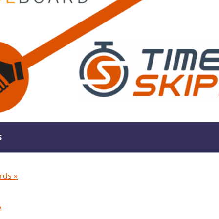
s
rds »
»