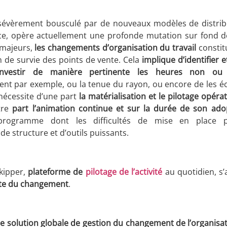
 sévèrement bousculé par de nouveaux modèles de distri
, opère actuellement une profonde mutation sur fond de 
 majeurs,
les changements d’organisation du travail
constit
n de survie des points de vente. Cela
implique d’identifier 
éinvestir de manière pertinente les heures non ou 
nt par exemple, ou la tenue du rayon, ou encore de les é
nécessite d’une part
la matérialisation et le pilotage opéra
utre
part l’animation continue et sur la durée de son ado
programme dont les difficultés de mise en place p
e structure et d’outils puissants.
kipper,
plateforme de
pilotage de l’activité
au quotidien, s’
ite du changement
.
ne solution globale de gestion du changement de l’organisat