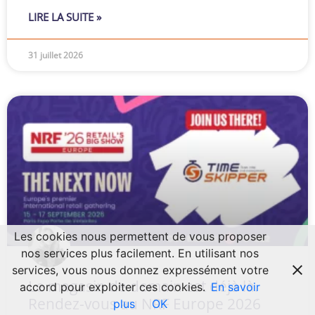
LIRE LA SUITE »
31 juillet 2026
Les cookies nous permettent de vous proposer
nos services plus facilement. En utilisant nos
services, vous nous donnez expressément votre
Le magasin de demain est déjà là.
accord pour exploiter ces cookies.
En savoir
Rendez-vous au NRF Europe 2026
plus
OK