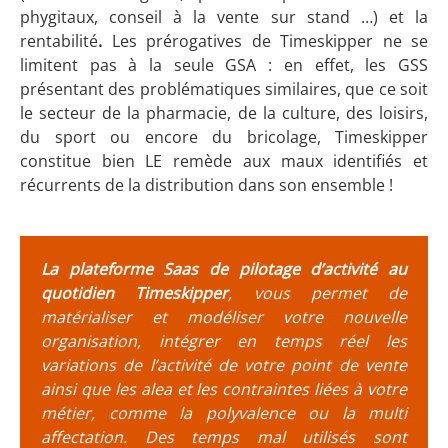
phygitaux, conseil à la vente sur stand …) et la
rentabilité
.
Les prérogatives de Timeskipper ne se
limitent pas à la seule GSA : en effet, les GSS
présentant des problématiques similaires, que ce soit
le secteur de la pharmacie, de la culture, des loisirs,
du sport ou encore du bricolage, Timeskipper
constitue bien LE remède aux maux identifiés et
récurrents de la distribution dans son ensemble !
La plateforme Saas de pilotage d’activité au
quotidien Timeskipper
, vous permet de
matérialiser et modéliser votre nouvelle
organisation, intégrer en temps réel les
variations de l’activité de votre point de vente
ainsi que les alea et les contraintes liées à votre
métier, comme la polyvalence ou la multi
affectation. Des temps mal utilisés sont