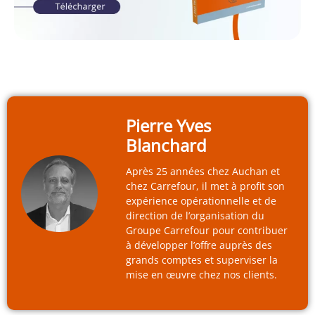
Pierre Yves
Blanchard
Après 25 années chez Auchan et
chez Carrefour, il met à profit son
expérience opérationnelle et de
direction de l’organisation du
Groupe Carrefour pour contribuer
à développer l’offre auprès des
grands comptes et superviser la
mise en œuvre chez nos clients.