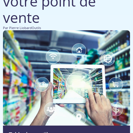
votre point de
vente
Par
Pierre Liobard
Outils