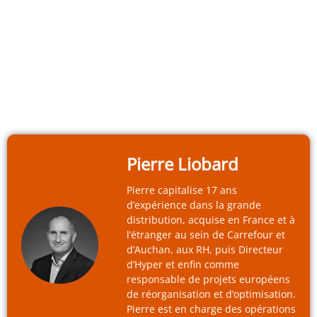
Pierre Liobard
Pierre capitalise 17 ans
d’expérience dans la grande
distribution, acquise en France et à
l’étranger au sein de Carrefour et
d’Auchan, aux RH, puis Directeur
d’Hyper et enfin comme
responsable de projets européens
de réorganisation et d’optimisation.
Pierre est en charge des opérations