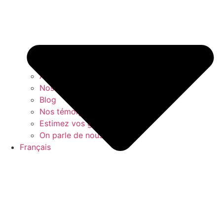
À propos
Nos livres blancs
Blog
Nos témoignages clients
Estimez vos gains
On parle de nous
Français