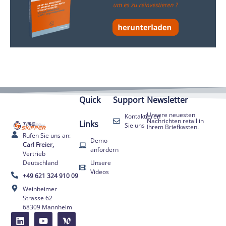
Quick
Support
Newsletter
Unsere neuesten
Kontaktieren
Nachrichten retail in
Links
Sie uns
Ihrem Briefkasten.
Rufen Sie uns an:
Demo
Carl Freier,
anfordern
Vertrieb
Deutschland
Unsere
Videos
+49 621 324 910 09
Weinheimer
Strasse 62
68309 Mannheim
FR
EN