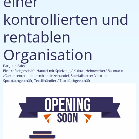
einer
kontrollierten und
rentablen
Organisation
Par
Julia Salez
Elektrofachgeschäft
,
Handel mit Spielzeug / Kultur
,
Heimwerker/ Baumarkt
/Gartencenter
,
Lebensmitteleinzelhandel
,
Spezialisierter Vertrieb
,
Sportfachgeschäft
,
Textilihändler / Textilfachgeeschäft