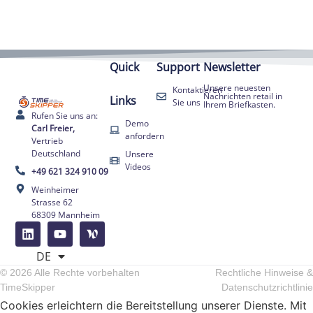
Quick
Support
Newsletter
Unsere neuesten
Kontaktieren
Nachrichten retail in
Links
Sie uns
Ihrem Briefkasten.
Rufen Sie uns an:
Demo
Carl Freier,
anfordern
Vertrieb
Deutschland
Unsere
Videos
+49 621 324 910 09
Weinheimer
Strasse 62
68309 Mannheim
FR
EN
DE
ES
© 2026 Alle Rechte vorbehalten
Rechtliche Hinweise &
TimeSkipper
Datenschutzrichtlinie
Cookies erleichtern die Bereitstellung unserer Dienste. Mit