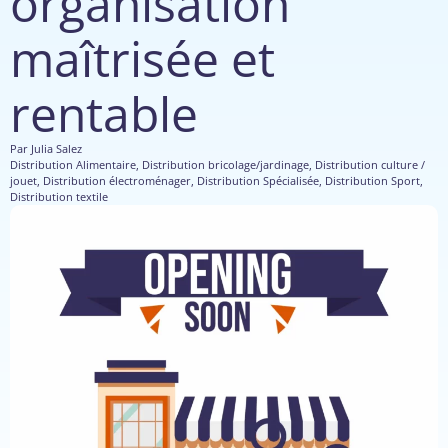
organisation
maîtrisée et
rentable
Par
Julia Salez
Distribution Alimentaire
,
Distribution bricolage/jardinage
,
Distribution culture /
jouet
,
Distribution électroménager
,
Distribution Spécialisée
,
Distribution Sport
,
Distribution textile