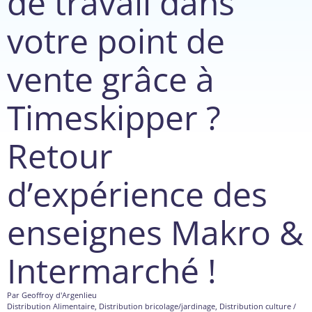
de travail dans
votre point de
vente grâce à
Timeskipper ?
Retour
d’expérience des
enseignes Makro &
Intermarché !
Par
Geoffroy d'Argenlieu
Distribution Alimentaire
,
Distribution bricolage/jardinage
,
Distribution culture /