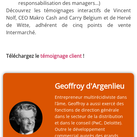
responsabilisation des managers…)
Découvrez les témoignages interactifs de Vincent
Nolf, CEO Makro Cash and Carry Belgium et de Hervé
de Witte, adhérent de cinq points de vente
Intermarché.
Téléchargez le
témoignage client
!
Geoffroy d'Argenlieu
Entrepreneur multirécidiviste dans
l’âme, Geoffroy a aussi exercé des
fonctions de direction générale
dans le secteur de la distribution
et dans le conseil (PwC, Deloitte).
Outre le développement
commercial auprès des grands