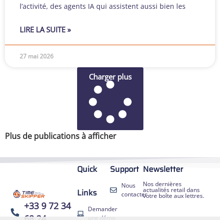
l’activité, des agents IA qui assistent aussi bien les
LIRE LA SUITE »
27 mai 2026
Charger plus
Plus de publications à afficher
Quick
Support
Newsletter
Nos dernières
Nous
actualités retail dans
Links
contacter
votre boîte aux lettres.
+33 9 72 34
Demander
68 24
une démo