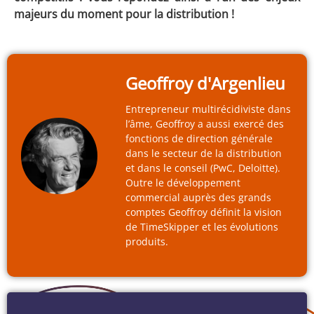
majeurs du moment pour la distribution !
Geoffroy d'Argenlieu
Entrepreneur multirécidiviste dans
l’âme, Geoffroy a aussi exercé des
fonctions de direction générale
dans le secteur de la distribution
et dans le conseil (PwC, Deloitte).
Outre le développement
commercial auprès des grands
comptes Geoffroy définit la vision
de TimeSkipper et les évolutions
produits.