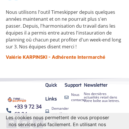
Nous utilisons l'outil Timeskipper depuis quelques
années maintenant et on ne pourrait plus s'en
passer. Depuis, l'harmonisation du travail dans les
équipes il a permis entre autres l'instauration de
planning où chacun peut profiter d'un week-end long
sur 3. Nos équipes disent merci !
Valérie KARPINSKI - Adhérente Intermarché
Quick
Support
Newsletter
Nos dernières
Nous
actualités retail dans
Links
contacter
votre boîte aux lettres.
+33 9 72 34
Demander
68 24
une démo
Les cookies nous permettent de vous proposer
EN
Nos
nos services plus facilement. En utilisant nos
ES
vidéos