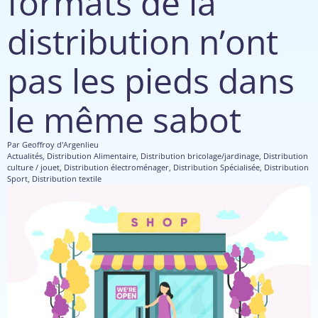
formats de la
distribution n’ont
pas les pieds dans
le même sabot
Par
Geoffroy d'Argenlieu
Actualités
,
Distribution Alimentaire
,
Distribution bricolage/jardinage
,
Distribution
culture / jouet
,
Distribution électroménager
,
Distribution Spécialisée
,
Distribution
Sport
,
Distribution textile