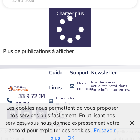
27 mai 2026
Charger plus
Plus de publications à afficher
Quick
Support
Newsletter
Nos dernières
Nous
actualités retail dans
Links
contacter
votre boîte aux lettres.
+33 9 72 34
Demander
68 24
une démo
Les cookies nous permettent de vous proposer
EN
Nos
nos services plus facilement. En utilisant nos
ES
vidéos
services, vous nous donnez expressément votre
FR
DE
Jobs
accord pour exploiter ces cookies.
En savoir
© 2026 Tous droits réservés
Mentions légales & politique de
plus
OK
TimeSkipper
confidentialité