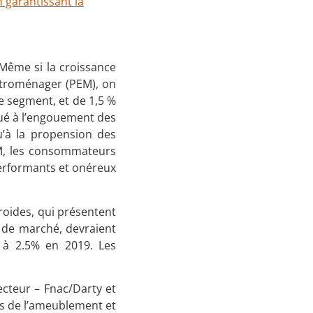
 garantissant la
 Même si la croissance
ectroménager (PEM), on
 segment, et de 1,5 %
bué à l’engouement des
u’à la propension des
EM, les consommateurs
performants et onéreux
roides, qui présentent
 de marché, devraient
e à 2.5% en 2019. Les
ecteur – Fnac/Darty et
tes de l’ameublement et