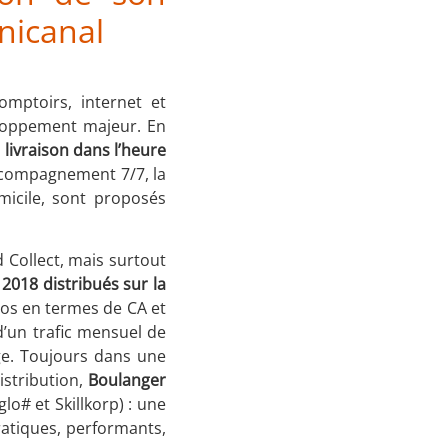
nicanal
mptoirs, internet et
eloppement majeur. En
a
livraison dans l’heure
accompagnement 7/7, la
micile, sont proposés
d Collect, mais surtout
2018 distribués sur la
gros en termes de CA et
d’un trafic mensuel de
nge. Toujours dans une
istribution,
Boulanger
lo# et Skillkorp) : une
ratiques, performants,