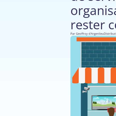
organis
rester c
Par
Geoffroy d'Argenlieu
Distribu