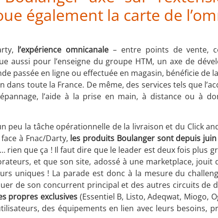
oue également la carte de l’om
arty,
l’expérience omnicanale
– entre points de vente, co
itue aussi pour l’enseigne du groupe HTM, un axe de dév
e passée en ligne ou effectuée en magasin, bénéficie de l
n dans toute la France. De même, des services tels que l’
dépannage, l’aide à la prise en main, à distance ou à do
n peu la tâche opérationnelle de la livraison et du Click an
e face à Fnac/Darty,
les produits Boulanger sont depuis juin 
… rien que ça ! Il faut dire que le leader est deux fois plus 
ateurs, et que son site, adossé à une marketplace, jouit 
teurs uniques ! La parade est donc à la mesure du challe
er de son concurrent principal et des autres circuits de d
s propres exclusives
(Essentiel B, Listo, Adeqwat, Miogo, Og
utilisateurs, des équipements en lien avec leurs besoins, p