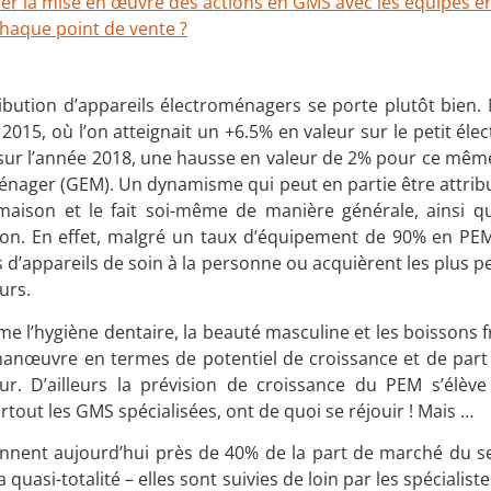
 la mise en œuvre des actions en GMS avec les équipes en
chaque point de vente ?
ibution d’appareils électroménagers se porte plutôt bien.
 2015, où l’on atteignait un +6.5% en valeur sur le petit él
sur l’année 2018, une hausse en valeur de 2% pour ce même
énager (GEM). Un dynamisme qui peut en partie être attri
t-maison et le fait soi-même de manière générale, ainsi q
ation. En effet, malgré un taux d’équipement de 90% en P
us d’appareils de soin à la personne ou acquièrent les plus 
urs.
 l’hygiène dentaire, la beauté masculine et les boissons f
anœuvre en termes de potentiel de croissance et de part
eur. D’ailleurs la prévision de croissance du PEM s’élèv
urtout les GMS spécialisées, ont de quoi se réjouir ! Mais …
ennent aujourd’hui près de 40% de la part de marché du s
a quasi-totalité – elles sont suivies de loin par les spécialis