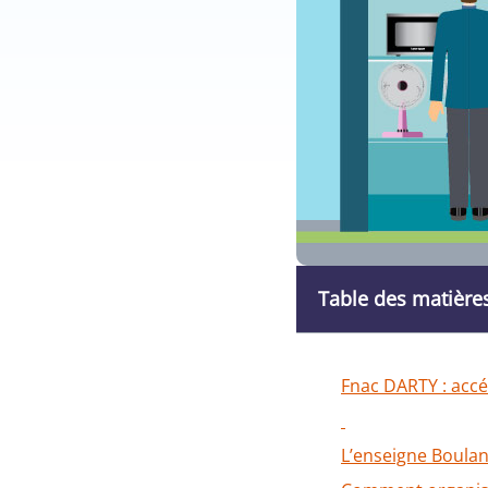
Table des matière
Fnac DARTY : accél
L’enseigne Boulan