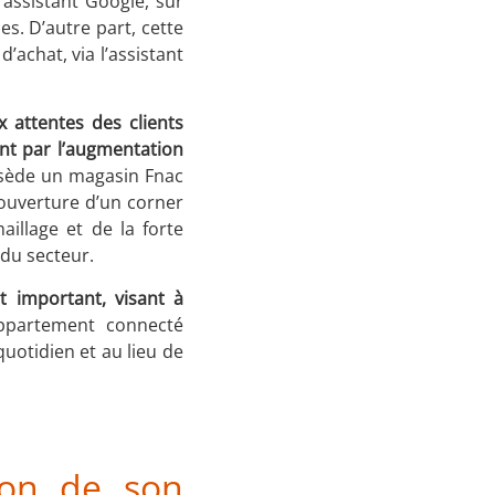
’assistant Google, sur
. D’autre part, cette
’achat, via l’assistant
 attentes des clients
ent par l’augmentation
ossède un magasin Fnac
’ouverture d’un corner
illage et de la forte
 du secteur.
 important, visant à
ppartement connecté
uotidien et au lieu de
sion de son