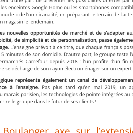
tent d’une part de présenter les possibilités offertes par l
les enceintes Google Home ou les smartphones compatibles
oucle » de l’omnicanalité, en préparant le terrain de l’acte d
 en magasin le lendemain.
 les nouvelles opportunités de marché et de s’adapter aux
pidité, de simplicité et de personnalisation, passe égalem
lage
. L’enseigne prévoit à ce titre, que chaque français p
5 minutes de son domicile. D’autre part, le groupe teste l
rmarchés Carrefour depuis 2018 : l’un profite d’un fin ma
utre se décharge de son rayon électroménager sur un expert
logique représente également un canal de développement
nce à l’enseigne
. Pas plus tard qu’en mai 2019, un a
u marais parisien, les technologies de pointe intégrées au q
rire le groupe dans le futur de ses clients !
 Boulanger axe sur l’exten