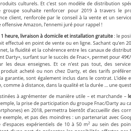
 produits culturels. Et c’est son modèle de distribution spé
le groupe souhaite renforcer pour 2019 à travers le p
ence client, renforcée par le conseil à la vente et un servi
e offensive Amazon, l’ennemi juré pour rappel !
1 heure, livraison à domicile et installation gratuite
: le pos
soit effectué en point de vente ou en ligne. Sachant qu’en 
net, la fluidité et la cohérence entre les canaux de distribu
nt Darty+, surfant sur le succès de Fnac+, permet pour 49€/
pour les deux enseignes. Et ce n’est pas tout, des servic
produit acheté ou non chez Darty, et des tarifs préférent
 garantie, sont également inclus dans le contrat. L’idée es
, comme à distance, dans la qualité et la durée … une questi
stinées à agrémenter de manière utile – et marchande –
l
emple, la prise de participation du groupe Fnac/Darty au ca
tphones) en 2018, permettra bientôt d’accueillir des cor
e exemple, et pas des moindres : un partenariat avec Goog
2
re d’espaces expérientiels de 10 à 50 m
au sein des poin