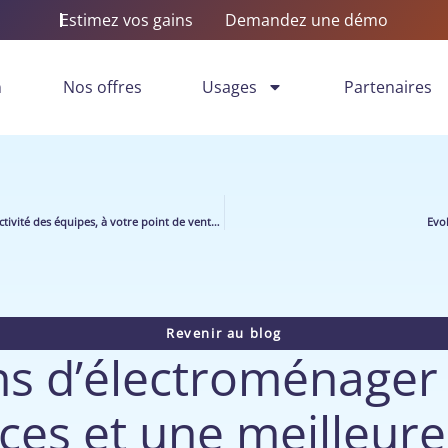
Estimez vos gains
Demandez une démo
n
Nos offres
Usages
Partenaires
Comment estimer ce que rapporte un outil de pilotage de l’activité des équipes, à votre point de vente ?
Evol
Revenir au blog
s d’électroménager 
ices et une meilleure