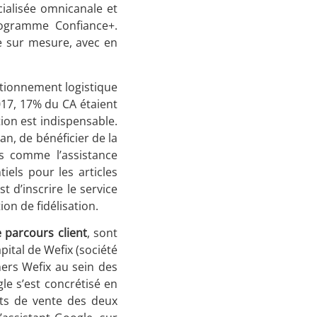
cialisée omnicanale et
rogramme Confiance+.
ce sur mesure, avec en
itionnement logistique
2017, 17% du CA étaient
tion est indispensable.
an, de bénéficier de la
es comme l’assistance
iels pour les articles
t d’inscrire le service
on de fidélisation.
e parcours client
, sont
pital de Wefix (société
ners Wefix au sein des
le s’est concrétisé en
ts de vente des deux